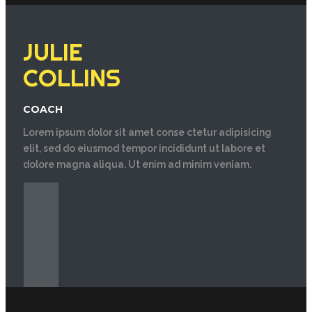
JULIE
COLLINS
COACH
Lorem ipsum dolor sit amet conse ctetur adipisicing
elit, sed do eiusmod tempor incididunt ut labore et
dolore magna aliqua. Ut enim ad minim veniam.