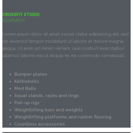
CROSSFIT STUDIO
EQUIPMENT
Lorem ipsum dolor sit amet conse ctetur adipisicing elit, sed
do eiusmod tempor incididunt ut labore et dolore magna
aliqua. Ut enim ad minim veniam, quis nostrud exercitation
ullamco laboris nisi ut aliquip ex ea commodo consequat.
Bumper plates
Kettlebells
Med Balls
Squat stands, racks and rings
Pull-up rigs
Weightlifting bars and weights
Weightlifting platforms and rubber flooring
Countless accessories