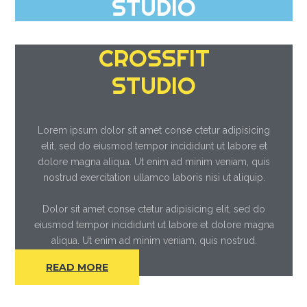
STUDIO
CROSSFIT
STUDIO
Lorem ipsum dolor sit amet conse ctetur adipisicing
elit, sed do eiusmod tempor incididunt ut labore et
dolore magna aliqua. Ut enim ad minim veniam, quis
nostrud exercitation ullamco laboris nisi ut aliquip.
Dolor sit amet conse ctetur adipisicing elit, sed do
eiusmod tempor incididunt ut labore et dolore magna
aliqua. Ut enim ad minim veniam, quis nostrud.
READ MORE