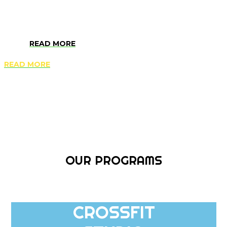
ultimate goal is to make you as fit and strong as only possible.
READ MORE
READ MORE
OUR PROGRAMS
CROSSFIT