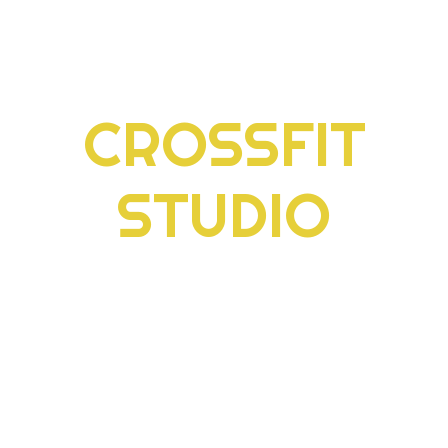
WELCOME TO
CROSSFIT
STUDIO
Since our opening day back in 2013, our Gym classes have
provided an inspiring welcoming for
everybody! That makes every attendee feel like they are a part of
one big and passionate community!
With that in mind, you can always reach our fitness instructors for
any kind of assistance. Their