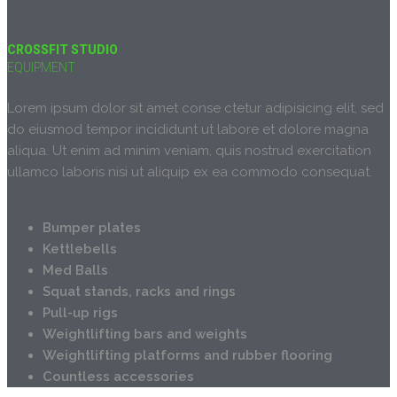
CROSSFIT STUDIO
EQUIPMENT
Lorem ipsum dolor sit amet conse ctetur adipisicing elit, sed
do eiusmod tempor incididunt ut labore et dolore magna
aliqua. Ut enim ad minim veniam, quis nostrud exercitation
ullamco laboris nisi ut aliquip ex ea commodo consequat.
Bumper plates
Kettlebells
Med Balls
Squat stands, racks and rings
Pull-up rigs
Weightlifting bars and weights
Weightlifting platforms and rubber flooring
Countless accessories