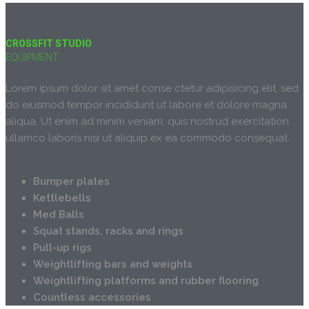
CROSSFIT STUDIO
EQUIPMENT
Lorem ipsum dolor sit amet conse ctetur adipisicing elit, sed
do eiusmod tempor incididunt ut labore et dolore magna
aliqua. Ut enim ad minim veniam, quis nostrud exercitation
ullamco laboris nisi ut aliquip ex ea commodo consequat.
Bumper plates
Kettlebells
Med Balls
Squat stands, racks and rings
Pull-up rigs
Weightlifting bars and weights
Weightlifting platforms and rubber flooring
Countless accessories