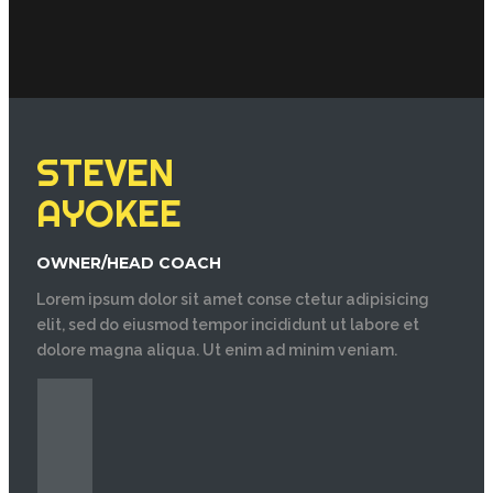
STEVEN
AYOKEE
OWNER/HEAD COACH
Lorem ipsum dolor sit amet conse ctetur adipisicing
elit, sed do eiusmod tempor incididunt ut labore et
dolore magna aliqua. Ut enim ad minim veniam.