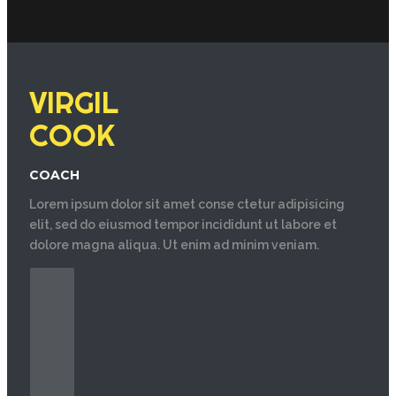
VIRGIL
COOK
COACH
Lorem ipsum dolor sit amet conse ctetur adipisicing
elit, sed do eiusmod tempor incididunt ut labore et
dolore magna aliqua. Ut enim ad minim veniam.