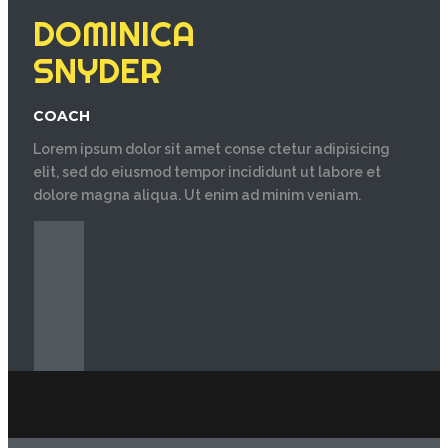
DOMINICA
SNYDER
COACH
Lorem ipsum dolor sit amet conse ctetur adipisicing
elit, sed do eiusmod tempor incididunt ut labore et
dolore magna aliqua. Ut enim ad minim veniam.